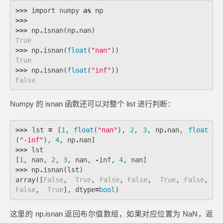
>>>
import
numpy
as
np
>>>
>>>
np
.
isnan
(
np
.
nan
)
True
>>>
np
.
isnan
(
float
(
"nan"
))
True
>>>
np
.
isnan
(
float
(
"inf"
))
False
Numpy 的 isnan 函数还可以对整个 list 进行判断：
>>>
lst
=
[
1
,
float
(
"nan"
),
2
,
3
,
np
.
nan
,
float
(
"-inf"
),
4
,
np
.
nan
]
>>>
lst
[
1
,
nan
,
2
,
3
,
nan
,
-
inf
,
4
,
nan
]
>>>
np
.
isnan
(
lst
)
array
([
False
,
True
,
False
,
False
,
True
,
False
,
False
,
True
],
dtype
=
bool
)
这里的 np.isnan 返回布尔值数组，如果对应位置为 NaN，返