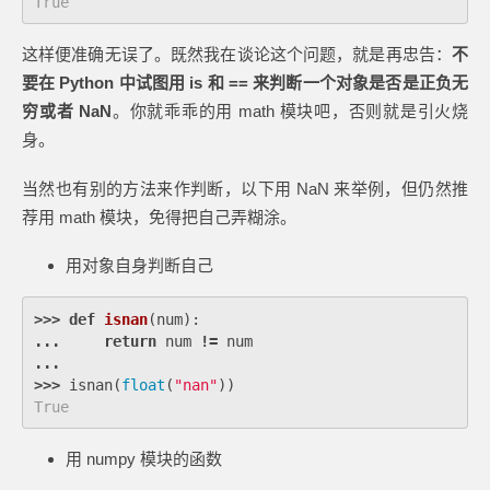
True
这样便准确无误了。既然我在谈论这个问题，就是再忠告：
不
要在 Python 中试图用 is 和 == 来判断一个对象是否是正负无
穷或者 NaN
。你就乖乖的用 math 模块吧，否则就是引火烧
身。
当然也有别的方法来作判断，以下用 NaN 来举例，但仍然推
荐用 math 模块，免得把自己弄糊涂。
用对象自身判断自己
>>>
def
isnan
(
num
):
...
return
num
!=
num
...
>>>
isnan
(
float
(
"nan"
))
True
用 numpy 模块的函数