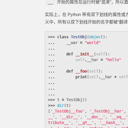
开始的属性在运行时被“混淆”，所以
__
实际上，在 Python 带有双下划线的
义中，所有以双下划线开始的名字都被“翻译
>>>
class
TestObj
(
object
):
...
__war
=
"world"
...
...
def
__init__
(
self
):
...
self
.
__har
=
"hello"
...
...
def
__foo
(
self
):
...
print
(
self
.
__har
+
self
...
...
...
>>>
t
=
TestObj
()
>>>
dir
(
t
)
[
'_TestObj__foo'
,
'_TestObj__har'
,
__'
,
'__dir__'
,
'__doc__'
,
'__eq__'
tribute__'
,
'__gt__'
,
'__hash__'
,