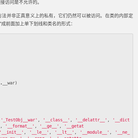
直接访问是不允许的。
属性或方法并非正真意义上的私有，它们仍然可以被访问。在类的内部定
”成前面加上单下划线和类名的形式：
.
__war
)
'_TestObj__war'
,
'__class__'
,
'__delattr__'
,
'__dict
,
'__format__'
,
'__ge__'
,
'__getat
'__init__'
,
'__le__'
,
'__lt__'
,
'__module__'
,
'__ne_