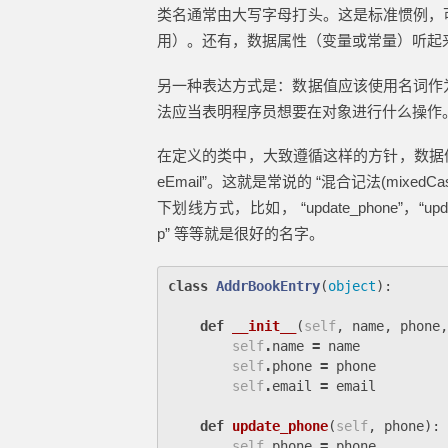
类名通常由大写字母打头。这是标准惯例，
用）。还有，数据属性（变量或常量）听起
另一种表达方式是：数据值应该使用名词作
法应当表明程序员想要在对象进行什么操作
在定义的类中，大致遵循这样的方针，数据值像 “name”
eEmail”。这就是常说的 “混合记法(mixedCa
下划线方式，比如， “update_phone”，“updat
p” 等等就是很好的名字。
class
AddrBookEntry
(
object
):
def
__init__
(
self
,
name
,
phone
,
self
.
name
=
name
self
.
phone
=
phone
self
.
email
=
email
def
update_phone
(
self
,
phone
):
self
.
phone
=
phone