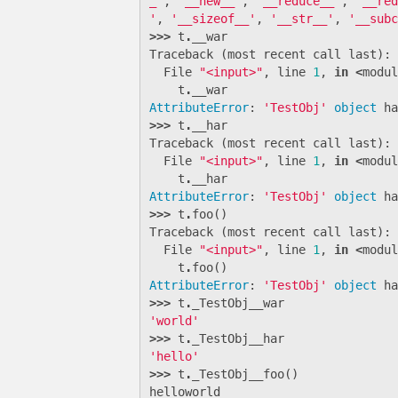
_'
,
'__new__'
,
'__reduce__'
,
'__red
'
,
'__sizeof__'
,
'__str__'
,
'__subc
>>>
t
.
__war
Traceback
(
most
recent
call
last
):
File
"<input>"
,
line
1
,
in
<
modul
t
.
__war
AttributeError
:
'TestObj'
object
ha
>>>
t
.
__har
Traceback
(
most
recent
call
last
):
File
"<input>"
,
line
1
,
in
<
modul
t
.
__har
AttributeError
:
'TestObj'
object
ha
>>>
t
.
foo
()
Traceback
(
most
recent
call
last
):
File
"<input>"
,
line
1
,
in
<
modul
t
.
foo
()
AttributeError
:
'TestObj'
object
ha
>>>
t
.
_TestObj__war
'world'
>>>
t
.
_TestObj__har
'hello'
>>>
t
.
_TestObj__foo
()
helloworld