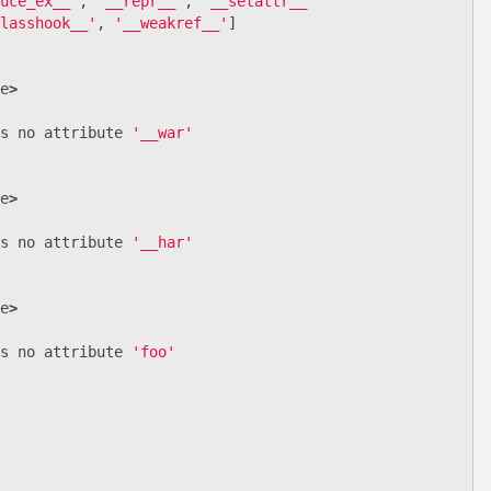
uce_ex__'
,
'__repr__'
,
'__setattr__
lasshook__'
,
'__weakref__'
]
e
>
s
no
attribute
'__war'
e
>
s
no
attribute
'__har'
e
>
s
no
attribute
'foo'