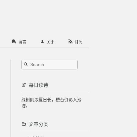
留言
关于
订阅
每日读诗
绿树阴浓夏日长，楼台倒影入池
塘。
文章分类