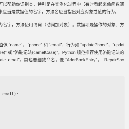
可以帮助你识别类，特别是在实例化过程中（有时看起来像函数调
来应当是数据值的名字，方法名应当指出对应对象或值的行为。
为名字，方法使用谓词（动词加对象）。数据项是操作的对象、方
。
， “phone” 和 “email”，行为如 “updatePhone”，“updat
se)” 或 “骆驼记法(camelCase)”。Python 规范推荐使用骆驼记法的
e_email”。类也要细致命名，像 “AddrBookEntry”， “RepairSho
email
):